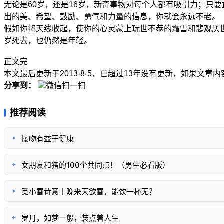
无论是60岁，还是16岁，新奇事物对每个人都有吸引力；只
出的美、希望、鼓励、勇气和力量的信息，你就会永远不老。
假如你将天线收起，使你的心灵蒙上玩世不恭的霜雪和悲观厌世
岁死去，也仍然是年轻。
正文完
本文最后更新于2013-8-5，已超过13年没有更新，如果文章
分享到：
微信扫一扫
推荐阅读
接吻有益于健康
✦
女朋友和猪的100个共同点！（男生必看版）
✦
觅小雪诗意｜晚来天欲雪，能饮一杯无？
✦
岁月，如梦一般，装点着人生
✦