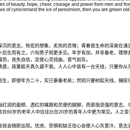
ges of beauty, hope, cheer, courage and power from men and from 
ws of cynicismand the ice of pessimism, then you are grown old, 
深沉的意志，恢宏的想象，炙热的恋情；青春是生命的深泉在涌
十后生而有之，六旬男子则更多见。年岁有加，并非垂老，理想
惶恐，丧失自信，定使心灵扭曲，意气如灰。
诱惑，孩童般天真久盛不衰。人人心中皆有一台天线，只要你从
而生，即使年方二十，实已垂垂老矣；然则只要树起天线，捕捉
指红润的面颊、透红的嘴唇和灵便的腿脚，而是指坚强的意志、
在60岁的老年人中往往比在20岁的青年人中更为常见。人之
纹就会随即出现。忧虑、恐惧和缺乏信心会使人心灰意冷，意志