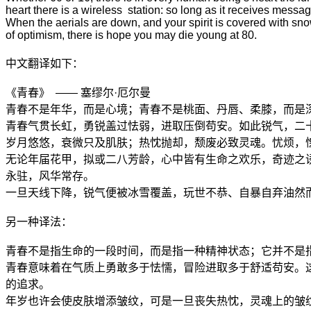
heart there is a wireless
station: so long as it receives messa
When the aerials are down, and your spirit is covered with sno
of optimism, there is hope you may die young at 80.
中文翻译如下：
《青春》
—— 塞缪尔·厄尔曼
青春不是年华，而是心境；青春不是桃面、丹唇、柔膝，而是
青春气贯长虹，勇锐盖过怯弱，进取压倒苟安。如此锐气，二
岁月悠悠，衰微只及肌肤；热忱抛却，颓废必致灵魂。忧烦，
无论年届花甲，拟或二八芳龄，心中皆有生命之欢乐，奇迹之
永驻，风华常存。
一旦天线下降，锐气便被冰雪覆盖，玩世不恭、自暴自弃油然
另一种译法：
青春不是指生命的一段时间，而是指一种精神状态；它并不是
青春意味着在气质上勇敢多于怯懦，冒险进取多于舒适苟安。这
的追求。
年岁也许会使皮肤增添皱纹，可是一旦丧失热忱，灵魂上的皱