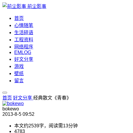
前尘影事
首页
心情随笔
生活碎语
工程资料
网络程序
EMLOG
好文分享
游戏
壁纸
留言
首页
好文分享
经典散文《青春》
bokewo
2013-8-5 09:52
本文约
2539
字，阅读需
13
分钟
4783