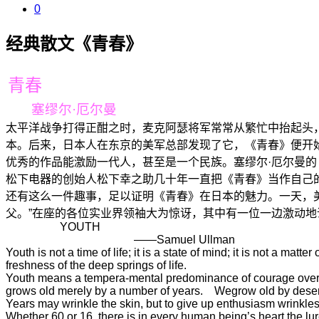
0
经典散文《青春》
青春
塞缪尔·厄尔曼
太平洋战争打得正酣之时，麦克阿瑟将军常常从繁忙中抬起头
本。后来，日本人在东京的美军总部发现了它，《青春》便开
优秀的作品能激励一代人，甚至是一个民族。塞缪尔·厄尔曼
松下电器的创始人松下幸之助几十年一直把《青春》当作自己
还有这么一件趣事，足以证明《青春》在日本的魅力。一天，
父。”在座的各位实业界领袖大为惊讶，其中有一位一边激动地
YOUTH
——Samuel Ullman
Youth is not a time of life; it is a state of mind; it is not a matte
freshness of the deep springs of life.
Youth means a tempera-mental predominance of courage over t
grows old merely by a number of years. Wegrow old by desert
Years may wrinkle the skin, but to give up enthusiasm wrinkles t
Whether 60 or 16, there is in every human being’s heart the lure