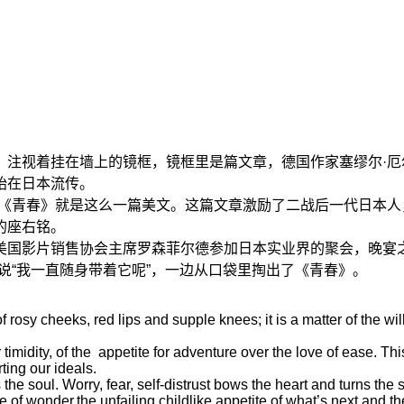
，注视着挂在墙上的镜框，镜框里是篇文章，德国作家塞缪尔·
始在日本流传。
的《青春》就是这么一篇美文。这篇文章激励了二战后一代日本
的座右铭。
美国影片销售协会主席罗森菲尔德参加日本实业界的聚会，晚宴
说“我一直随身带着它呢”，一边从口袋里掏出了《青春》。
r of rosy cheeks, red lips and supple knees; it is a matter of the wil
imidity, of the
appetite for adventure over the love of ease. Thi
ing our ideals.
he soul. Worry, fear, self-distrust bows the heart and turns the 
 of wonder,the unfailing childlike appetite of what’s next and th